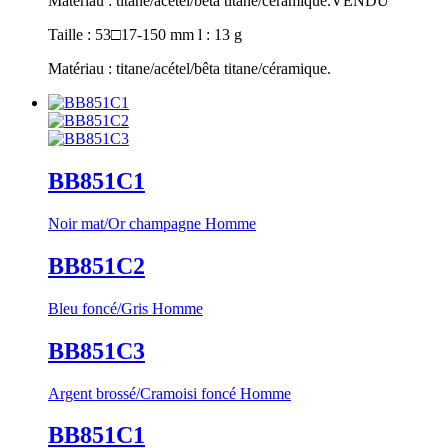
Matériau : titane/acétel/bêta titane/céramique.
VENDU
Taille : 53□17-150 mm l : 13 g
Matériau : titane/acétel/bêta titane/céramique.
BB851C1
Noir mat/Or champagne Homme
BB851C2
Bleu foncé/Gris Homme
BB851C3
Argent brossé/Cramoisi foncé Homme
BB851C1