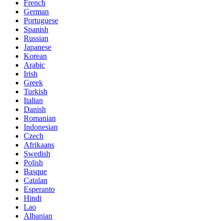
French
German
Portuguese
Spanish
Russian
Japanese
Korean
Arabic
Irish
Greek
Turkish
Italian
Danish
Romanian
Indonesian
Czech
Afrikaans
Swedish
Polish
Basque
Catalan
Esperanto
Hindi
Lao
Albanian