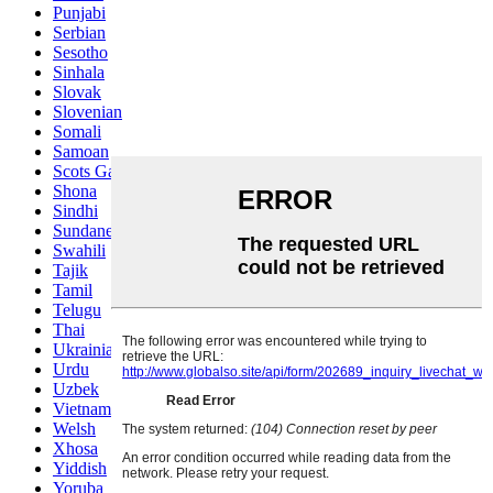
Punjabi
Serbian
Sesotho
Sinhala
Slovak
Slovenian
Somali
Samoan
Scots Gaelic
Shona
Sindhi
Sundanese
Swahili
Tajik
Tamil
Telugu
Thai
Ukrainian
Urdu
Uzbek
Vietnamese
Welsh
Xhosa
Yiddish
Yoruba