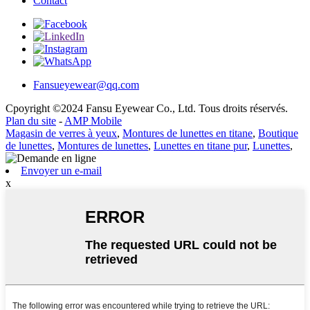
Contact
Fansueyewear@qq.com
Cpoyright ©2024 Fansu Eyewear Co., Ltd. Tous droits réservés.
Plan du site
-
AMP Mobile
Magasin de verres à yeux
,
Montures de lunettes en titane
,
Boutique
de lunettes
,
Montures de lunettes
,
Lunettes en titane pur
,
Lunettes
,
Envoyer un e-mail
x